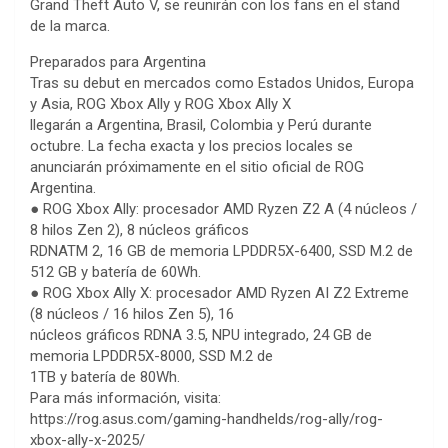
Grand Theft Auto V, se reunirán con los fans en el stand
de la marca.
Preparados para Argentina
Tras su debut en mercados como Estados Unidos, Europa
y Asia, ROG Xbox Ally y ROG Xbox Ally X
llegarán a Argentina, Brasil, Colombia y Perú durante
octubre. La fecha exacta y los precios locales se
anunciarán próximamente en el sitio oficial de ROG
Argentina.
● ROG Xbox Ally: procesador AMD Ryzen Z2 A (4 núcleos /
8 hilos Zen 2), 8 núcleos gráficos
RDNATM 2, 16 GB de memoria LPDDR5X-6400, SSD M.2 de
512 GB y batería de 60Wh.
● ROG Xbox Ally X: procesador AMD Ryzen AI Z2 Extreme
(8 núcleos / 16 hilos Zen 5), 16
núcleos gráficos RDNA 3.5, NPU integrado, 24 GB de
memoria LPDDR5X-8000, SSD M.2 de
1TB y batería de 80Wh.
Para más información, visita:
https://rog.asus.com/gaming-handhelds/rog-ally/rog-
xbox-ally-x-2025/