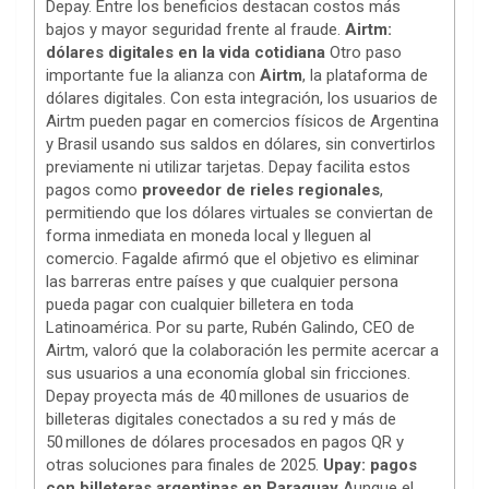
Depay. Entre los beneficios destacan costos más
bajos y mayor seguridad frente al fraude.
Airtm:
dólares digitales en la vida cotidiana
Otro paso
importante fue la alianza con
Airtm
, la plataforma de
dólares digitales. Con esta integración, los usuarios de
Airtm pueden pagar en comercios físicos de Argentina
y Brasil usando sus saldos en dólares, sin convertirlos
previamente ni utilizar tarjetas. Depay facilita estos
pagos como
proveedor de rieles regionales
,
permitiendo que los dólares virtuales se conviertan de
forma inmediata en moneda local y lleguen al
comercio. Fagalde afirmó que el objetivo es eliminar
las barreras entre países y que cualquier persona
pueda pagar con cualquier billetera en toda
Latinoamérica. Por su parte, Rubén Galindo, CEO de
Airtm, valoró que la colaboración les permite acercar a
sus usuarios a una economía global sin fricciones.
Depay proyecta más de 40 millones de usuarios de
billeteras digitales conectados a su red y más de
50 millones de dólares procesados en pagos QR y
otras soluciones para finales de 2025.
Upay: pagos
con billeteras argentinas en Paraguay
Aunque el