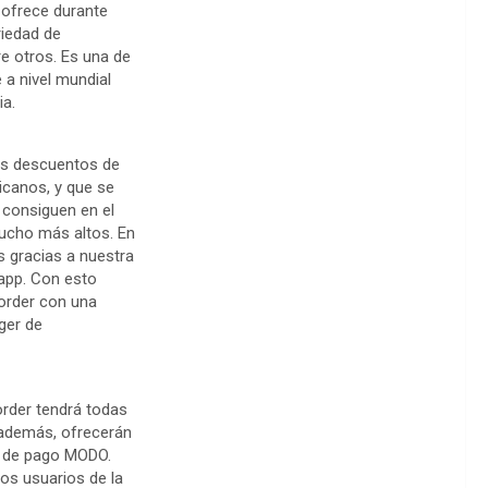
ofrece durante
riedad de
re otros. Es una de
a nivel mundial
ia.
os descuentos de
icanos, y que se
 consiguen en el
ucho más altos. En
 gracias a nuestra
 app. Con esto
order con una
ger de
order tendrá todas
 además, ofrecerán
es de pago MODO.
los usuarios de la