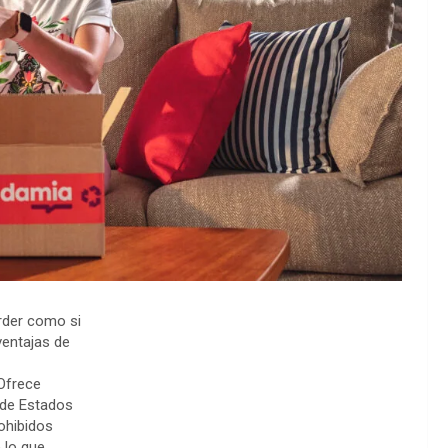
rder como si
ventajas de
Ofrece
 de Estados
rohibidos
 lo que