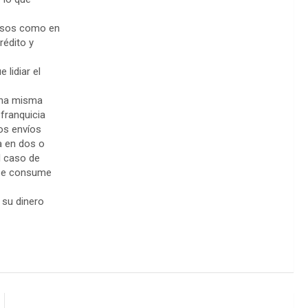
pesos como en
rédito y
 lidiar el
una misma
franquicia
os envíos
a en dos o
l caso de
 se consume
e su dinero