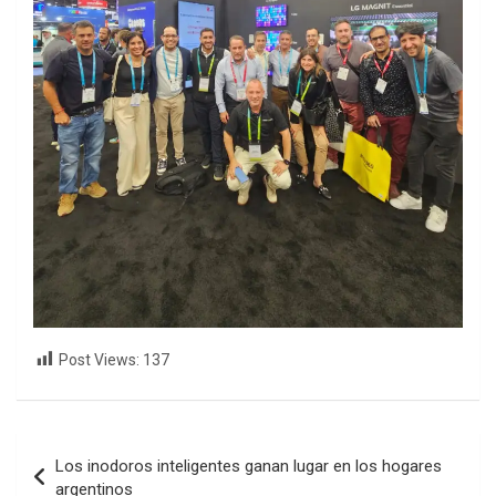
Post Views:
137
Navegación
Los inodoros inteligentes ganan lugar en los hogares
de
argentinos