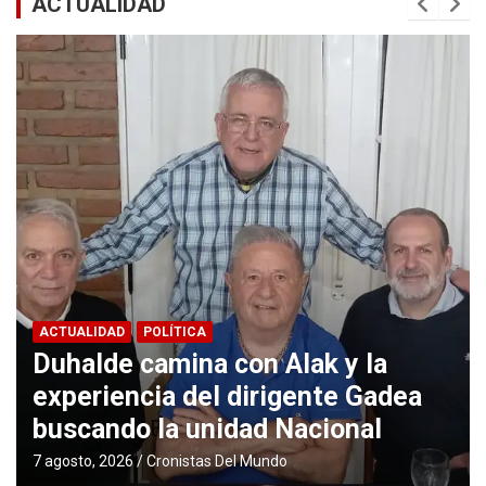
ACTUALIDAD
ACTUALIDAD
DEPORTES
DESTACADAS
INICIO
RADIO/TV
Vuelve TyC Sports a transmitir el
ASCENSO en 2026?
5 agosto, 2026
Pablo Daniel Rosso