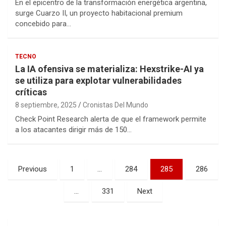
En el epicentro de la transformación energética argentina,
surge Cuarzo II, un proyecto habitacional premium
concebido para…
TECNO
La IA ofensiva se materializa: Hexstrike-AI ya
se utiliza para explotar vulnerabilidades
críticas
8 septiembre, 2025
Cronistas Del Mundo
Check Point Research alerta de que el framework permite
a los atacantes dirigir más de 150…
Paginación
Previous
1
…
284
285
286
de
…
331
Next
entradas