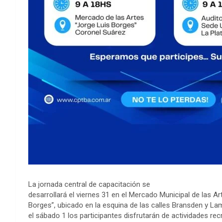
La jornada central de capacitación se
desarrollará el viernes 31 en el Mercado Municipal de las Ar
Borges”, ubicado en la esquina de las calles Bransden y La
el sábado 1 los participantes disfrutarán de actividades recr