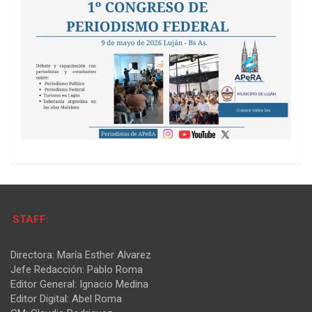
STAFF:
Directora: María Esther Alvarez
Jefe Redacción: Pablo Roma
Editor General: Ignacio Medina
Editor Digital: Abel Roma