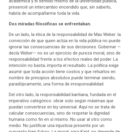
académica y el sentido mismo de la universidad pública,
presencié un intercambio encendido que, sin saberlo,
habría de acompañarme toda la vida.
Dos miradas filosóficas se enfrentaban.
De un lado, la ética de la responsabilidad de Max Weber: la
convicción de que quien actúa en la vida pública no puede
ignorar las consecuencias de sus decisiones. Gobernar —
decía Weber— no es un ejercicio de pureza moral, sino de
responsabilidad frente a los efectos reales del poder. La
intención no basta; importa el resultado. La política exige
asumir que toda acción tiene costos y que rehuirlos en
nombre de principios absolutos puede terminar siendo,
paradójicamente, una forma de irresponsabilidad.
Del otro lado, la responsabilidad kantiana, fundada en el
imperativo categórico: obrar solo según máximas que
puedan convertirse en ley universal. Aquí no se trata de
calcular consecuencias, sino de respetar la dignidad
humana como fin en sí mismo. No usar al otro como
medio. No justificar una injusticia presente por un
supuesto bien futuro. La moral, para Kant, no depende de