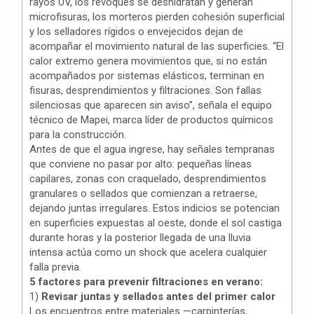
rayos UV, los revoques se deshidratan y generan
microfisuras, los morteros pierden cohesión superficial
y los selladores rígidos o envejecidos dejan de
acompañar el movimiento natural de las superficies. “El
calor extremo genera movimientos que, si no están
acompañados por sistemas elásticos, terminan en
fisuras, desprendimientos y filtraciones. Son fallas
silenciosas que aparecen sin aviso”, señala el equipo
técnico de Mapei, marca líder de productos químicos
para la construcción.
Antes de que el agua ingrese, hay señales tempranas
que conviene no pasar por alto: pequeñas líneas
capilares, zonas con craquelado, desprendimientos
granulares o sellados que comienzan a retraerse,
dejando juntas irregulares. Estos indicios se potencian
en superficies expuestas al oeste, donde el sol castiga
durante horas y la posterior llegada de una lluvia
intensa actúa como un shock que acelera cualquier
falla previa.
5 factores para prevenir filtraciones en verano:
1)
Revisar juntas y sellados antes del primer calor
Los encuentros entre materiales —carpinterías,