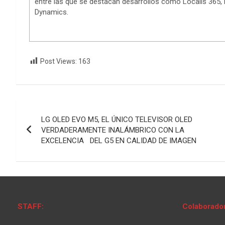
entre las que se destacan desarrollos como Localis 365, 
Dynamics.
Post Views:
163
Navegación
LG OLED EVO M5, EL ÚNICO TELEVISOR OLED
de
VERDADERAMENTE INALÁMBRICO CON LA
EXCELENCIA DEL G5 EN CALIDAD DE IMAGEN
entradas
STAFF:
Colaborado