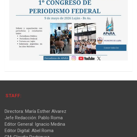
STAFF:
Directora: María Esther Alvarez
Jefe Redacción: Pablo Roma
Editor General: Ignacio Medina
Editor Digital: Abel Roma
CM: Claudia Rodriguez