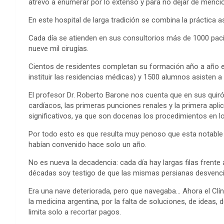
atrevo a enumerar por lo extenso y para no dejar de mencio
En este hospital de larga tradición se combina la práctica as
Cada día se atienden en sus consultorios más de 1000 pacie
nueve mil cirugías.
Cientos de residentes completan su formación año a año en 
instituir las residencias médicas) y 1500 alumnos asisten a 
El profesor Dr. Roberto Barone nos cuenta que en sus quir
cardíacos, las primeras punciones renales y la primera apli
significativos, ya que son docenas los procedimientos en lo
Por todo esto es que resulta muy penoso que esta notable i
habían convenido hace solo un año.
No es nueva la decadencia: cada día hay largas filas fren
décadas soy testigo de que las mismas persianas desvenci
Era una nave deteriorada, pero que navegaba… Ahora el Cl
la medicina argentina, por la falta de soluciones, de ideas,
limita solo a recortar pagos.