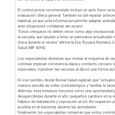
El control previo recomendado incluye un apto físico actua
evaluación clínica general. También es útil repasar antec
habitual, ya que esta información permite adaptar activi
ante situaciones cotidianas del verano.
“Estos chequeos no deben verse como algo excepcional. S
la escuela, que ayudan a tener un panorama actualizado d
física durante el verano” afirma la Dra. Rosana Romano, E
Salud (MP 4294).
Los especialistas destacan que revisar el esquema de vac
colonias implican convivencia diaria y contacto cercano 
especiales, mantener las vacunas al día es una forma acce
En ese sentido, desde Boreal Salud explican que “actuali
manera sencilla de evitar contratiempos y facilitar la tare
Además, esta instancia funciona como una oportunidad p
desapercibidas durante el año: pequeños cambios en la vis
hábitos de hidratación y exposición al sol. No requieren 
positiva en el bienestar durante las actividades.
Finalmente, los especialistas remarcan que estos contro