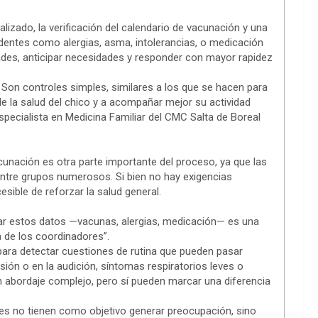
lizado, la verificación del calendario de vacunación y una
edentes como alergias, asma, intolerancias, o medicación
dades, anticipar necesidades y responder con mayor rapidez
on controles simples, similares a los que se hacen para
e la salud del chico y a acompañar mejor su actividad
specialista en Medicina Familiar del CMC Salta de Boreal
unación es otra parte importante del proceso, ya que las
entre grupos numerosos. Si bien no hay exigencias
sible de reforzar la salud general.
zar estos datos —vacunas, alergias, medicación— es una
a de los coordinadores”.
ara detectar cuestiones de rutina que pueden pasar
ión o en la audición, síntomas respiratorios leves o
un abordaje complejo, pero sí pueden marcar una diferencia
les no tienen como objetivo generar preocupación, sino