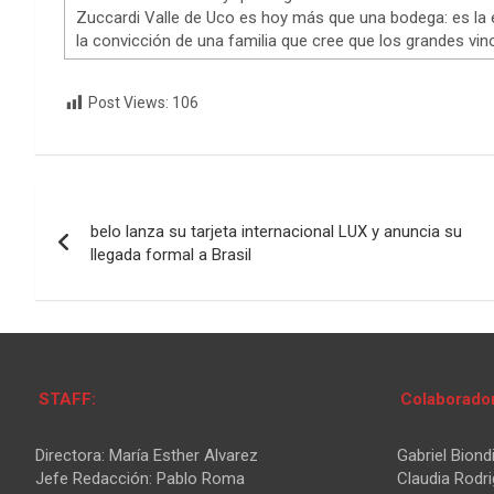
Zuccardi Valle de Uco es hoy más que una bodega: es la 
la convicción de una familia que cree que los grandes vin
Post Views:
106
Navegación
belo lanza su tarjeta internacional LUX y anuncia su
de
llegada formal a Brasil
entradas
STAFF:
Colaborado
Directora: María Esther Alvarez
Gabriel Biond
Jefe Redacción: Pablo Roma
Claudia Rodr