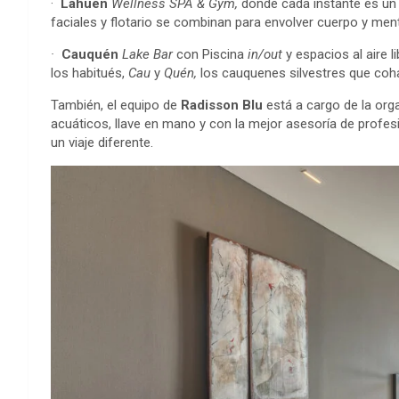
·
Lahu
én
Wellness S
PA &
Gym,
donde cada instante es un
faciales y flotario se combinan para envolver cuerpo y ment
·
Cauquén
Lake Bar
con Piscina
in/out
y espacios al aire l
los habitués,
Cau
y
Quén,
los cauquenes silvestres que coha
También, el equipo de
Radisson Blu
está a cargo de la org
acuáticos, llave en mano y con la mejor asesoría de profesi
un viaje diferente.