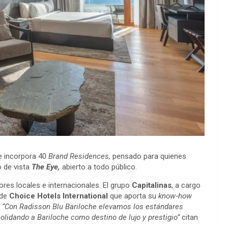
e incorpora 40
Brand Residences
,
pensado para quienes
o de vista
The Eye,
abierto a todo público.
ores locales e internacionales. El grupo
Capitalinas
, a cargo
 de
Choice Hotels International
que aporta su
know‑
how
.
“Con Radisson Blu Bariloche elevamos los est
á
ndares
olidando a Bariloche como destino de lujo y prestigio”
citan