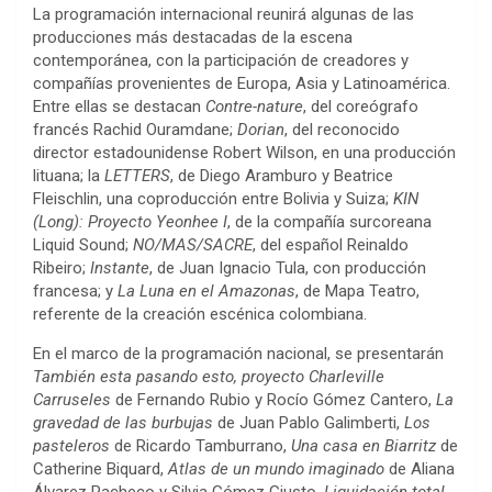
La programación internacional reunirá algunas de las
producciones más destacadas de la escena
contemporánea, con la participación de creadores y
compañías provenientes de Europa, Asia y Latinoamérica.
Entre ellas se destacan
Contre-nature
, del coreógrafo
francés Rachid Ouramdane;
Dorian
,
del reconocido
director estadounidense Robert Wilson, en una producción
lituana; la
LETTERS
,
de Diego Aramburo y Beatrice
Fleischlin, una coproducción entre Bolivia y Suiza;
KIN
(Long): Proyecto Yeonhee
I
, de la compañía surcoreana
Liquid Sound;
NO/MAS/SACRE
, del español Reinaldo
Ribeiro;
Instante
, de Juan Ignacio Tula, con producción
francesa; y
La Luna en el Amazonas
, de Mapa Teatro,
referente de la creación escénica colombiana.
En el marco de la programación nacional, se presentarán
También esta pasando esto
,
proyecto Charleville
Carruseles
de Fernando Rubio y Rocío Gómez Cantero,
La
gravedad de las burbujas
de Juan Pablo Galimberti,
Los
pasteleros
de Ricardo Tamburrano,
Una casa en Biarritz
de
Catherine Biquard,
Atlas de un mundo imaginado
de Aliana