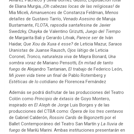
Álvarez Pacheco y Silvia Gómez Giusto,
Liquidación total
de Eliana Murgia,
¡Oh cabezas locas de las religiosas!
de
Mia Miceli,
Amanuences
de Constanza Feldman,
Menos
detalles
de Gustavo Tarrío,
Venado Asesino
de Maruja
Bustamante,
FLOTA, rapsodia santafesina
de Javier
Swedzky,
Chayka
de Valentino Grizutti,
Juego del Tiempo
de Margarita Bali y Gerardo Litvak,
Parece ser
de Iván
Haidar,
Que Xou da Xuxa é esse?
de Leticia Mazur,
Saraos
Uranistas
de Juanse Rausch,
Ojos látigo
de Leticia
Coronel,
Tronco, naturaleza viva
de Mayra Bonard,
Una
sombra voraz
de Mariano Pensotti,
En mitad de tanto
fuego
de Alejandro Tantanian,
El trabajo
de Federico León,
Mi joven vida tiene un final
de Pablo Rotemberg y
Estéticas de lo cotidiano
de Florencea Fernández
Además se podrá disfrutar de las producciones del Teatro
Colón como
Principio de éxtasis
de Goyo Montero,
inspirado en
El Aleph
de Jorge Luis Borges y de las
producciones del CTBA como:
Ópera de los tres centavos
de Gabriel Calderón,
Rossini Cards
de Bigonzetti
por el
Ballet Contemporáneo del Teatro San Martín y
La lluvia de
fuego
de Marilú Marini. Ambas instituciones presentarán en