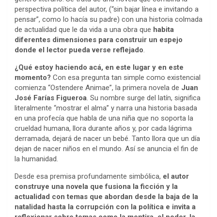
perspectiva política del autor, (“sin bajar línea e invitando a
pensar”, como lo hacía su padre) con una historia colmada
de actualidad que le da vida a una obra que
habita
diferentes dimensiones para construir un espejo
donde el lector pueda verse reflejado
.
¿Qué estoy haciendo acá, en este lugar y en este
momento?
Con esa pregunta tan simple como existencial
comienza “Ostendere Animae”, la primera novela de
Juan
José Farías Figueroa
. Su nombre surge del latín, significa
literalmente “mostrar el alma” y narra una historia basada
en una profecía que habla de una niña que no soporta la
crueldad humana, llora durante años y, por cada lágrima
derramada, dejará de nacer un bebé. Tanto llora que un día
dejan de nacer niños en el mundo. Así se anuncia el fin de
la humanidad.
Desde esa premisa profundamente simbólica,
el autor
construye una novela que fusiona la ficción y la
actualidad con temas que abordan desde la baja de la
natalidad hasta la corrupción con la política e invita a
reflexionar sobre temas como la mentira, el poder, la