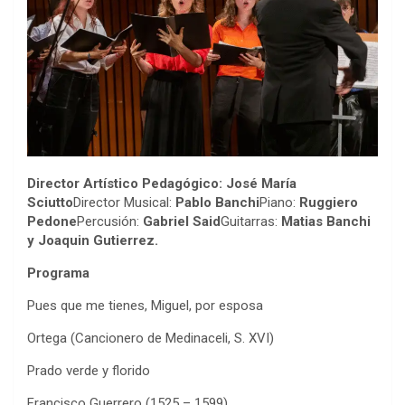
Director Artístico Pedagógico: José María
Sciutto
Director Musical:
Pablo Banchi
Piano:
Ruggiero
Pedone
Percusión:
Gabriel Said
Guitarras:
Matias Banchi
y Joaquin Gutierrez.
Programa
Pues que me tienes, Miguel, por esposa
Ortega (Cancionero de Medinaceli, S. XVI)
Prado verde y florido
Francisco Guerrero (1525 – 1599)