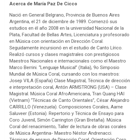
Acerca de María Paz De Cicco
Nació en General Belgrano, Provincia de Buenos Aires
Argentina, el 21 de diciembre de 1989. Comenzó sus
estudios en él año 2008 en la universidad Nacional de la
Plata, Facultad de Bellas Artes, Licenciatura y profesorado
en Música con orientación en Dirección Coral.
Seguidamente incursionó en el estudio de Canto Lírico.
Realizó cursos y clases magistrales con prestigiosos
Maestros Nacionales e internacionales como el Maestro
Marco Berrini. “Lenguaje Musical” (Italia), 9o Simposio
Mundial de Música Coral, cursando con los maestros:
Josep VILA (España) Clase Magistral, Técnica de dirección
e interpretación coral, Antón ARMSTRONG (USA) – Clase
Magistral. Música Coral AfroAmericana, Tran Quang HAI
(Vietnam) “Técnicas de Canto Orientales”, César Alejandro
CARRILLO (Venezuela). Composiciones Corales, Aarne
Saluveer (Estonia). Repertorio y Técnica de Ensayo para
Coro Juvenil, Simón Carrington (Gran Bretaña). Música
Coral del renacimiento, Taller de lectura de obras corales
de Música Argentina- Maestro Néstor Andrenacci.
Técnicas de ensayo de Dirección Coral, Orientación Coro