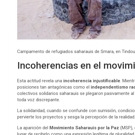
Campamento de refugiados saharauis de Smara, en Tindo
Incoherencias en el movimi
Esta actitud revela una
incoherencia injustificable
. Mient
posiciones tan antagónicas como el
independentismo rad
colectivos solidarios saharauis se plegaron pasivamente al d
toda voz discrepante.
La solidaridad, cuando se confunde con sumisión, condicion
pervierte los proyectos y sesga la percepción de la realidad
La aparición del
Movimiento Saharauis por la Paz
(MSP), e
lugar de recibirlo como una expresión legítima de pluralidad