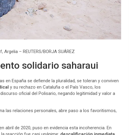
uf, Argelia – REUTERS/BORJA SUÁREZ
ento solidario saharaui
ras en España se defiende la pluralidad, se toleran y conviven
ical
y su rechazo en Cataluña o el País Vasco, los
iscurso oficial del Polisario, negando legitimidad y valor a
a las relaciones personales, abre paso a los favoritismos,
.
n abril de 2020, puso en evidencia esta incoherencia. En
, la reacción fue casi unánime:
descalificación inmediata
,