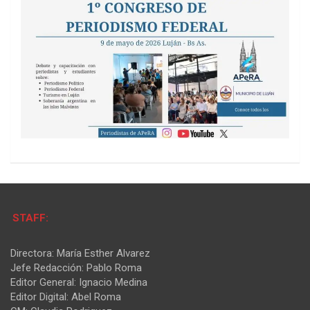
STAFF:
Directora: María Esther Alvarez
Jefe Redacción: Pablo Roma
Editor General: Ignacio Medina
Editor Digital: Abel Roma