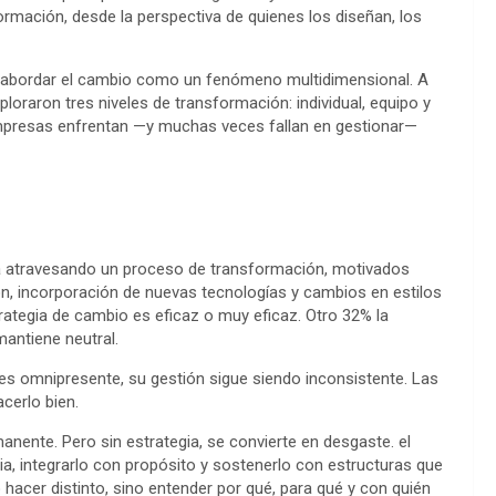
rmación, desde la perspectiva de quienes los diseñan, los
ara abordar el cambio como un fenómeno multidimensional. A
xploraron tres niveles de transformación: individual, equipo y
mpresas enfrentan —y muchas veces fallan en gestionar—
á atravesando un proceso de transformación, motivados
ión, incorporación de nuevas tecnologías y cambios en estilos
rategia de cambio es eficaz o muy eficaz. Otro 32% la
antiene neutral.
 es omnipresente, su gestión sigue siendo inconsistente. Las
erlo bien.
nente. Pero sin estrategia, se convierte en desgaste. el
ia, integrarlo con propósito y sostenerlo con estructuras que
 hacer distinto, sino entender por qué, para qué y con quién