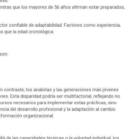
res.
entras que los mayores de 56 años afirman estar preparados,
ictor confiable de adaptabilidad. Factores como experiencia,
ás que la edad cronológica.
son:
En contraste, los analistas y las generaciones más jóvenes
s. Esta disparidad podría ser multifactorial, reflejando no
ecursos necesarios para implementar estas prácticas, sino
encia del desarrollo profesional y la adaptación al cambio
sformación organizacional
lá de las capacidades técnicas o la voluntad individual, los