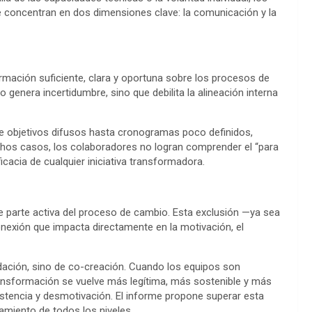
e concentran en dos dimensiones clave: la comunicación y la
rmación suficiente, clara y oportuna sobre los procesos de
 genera incertidumbre, sino que debilita la alineación interna
sde objetivos difusos hasta cronogramas poco definidos,
hos casos, los colaboradores no logran comprender el “para
icacia de cualquier iniciativa transformadora.
te parte activa del proceso de cambio. Esta exclusión —ya sea
exión que impacta directamente en la motivación, el
idación, sino de co-creación. Cuando los equipos son
ransformación se vuelve más legítima, más sostenible y más
sistencia y desmotivación. El informe propone superar esta
miento de todos los niveles.