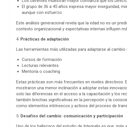
Los Gerentes muestran mayor confianza que los Directo
El grupo de 36 a 45 años expresa mayor inseguridad, mi
aunque con esfuerzo.
Este análisis generacional revela que la edad no es un pred
contexto organizacional y expectativas internas influyen m
4.
Prácticas de adaptación
Las herramientas más utilizadas para adaptarse al cambio 
Cursos de formación
Lecturas relevantes
Mentoría o coaching
Estas prácticas son más frecuentes en niveles directivos. 
mostraron una menor inclinación a adoptar estas innovacione
solo las diferencias en el acceso a la capacitación y los r
también brechas significativas en la percepción y la consci
como elementos intrínsecos y activos del proceso de tran
5.
Desafíos del cambio: comunicación y participación
Uno de los hallazgos del estudio de Integralis es que, más al