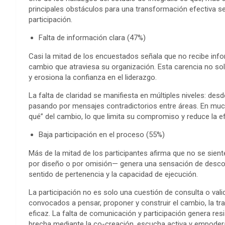
principales obstáculos para una transformación efectiva s
participación.
Falta de información clara (47%)
Casi la mitad de los encuestados señala que no recibe info
cambio que atraviesa su organización. Esta carencia no solo
y erosiona la confianza en el liderazgo.
La falta de claridad se manifiesta en múltiples niveles: de
pasando por mensajes contradictorios entre áreas. En muc
qué” del cambio, lo que limita su compromiso y reduce la ef
Baja participación en el proceso (55%)
Más de la mitad de los participantes afirma que no se sien
por diseño o por omisión— genera una sensación de descon
sentido de pertenencia y la capacidad de ejecución.
La participación no es solo una cuestión de consulta o val
convocados a pensar, proponer y construir el cambio, la t
eficaz. La falta de comunicación y participación genera re
brecha mediante la co-creación, escucha activa y empodera