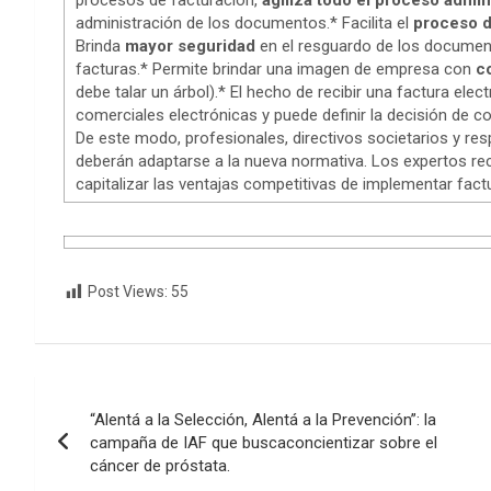
procesos de facturación,
agiliza todo el proceso admin
administración de los documentos.* Facilita el
proceso d
Brinda
mayor seguridad
en el resguardo de los documen
facturas.* Permite brindar una imagen de empresa con
c
debe talar un árbol).* El hecho de recibir una factura elec
comerciales electrónicas y puede definir la decisión de c
De este modo, profesionales, directivos societarios y r
deberán adaptarse a la nueva normativa. Los expertos re
capitalizar las ventajas competitivas de implementar fac
Post Views:
55
Navegación
“Alentá a la Selección, Alentá a la Prevención”: la
de
campaña de IAF que buscaconcientizar sobre el
cáncer de próstata.
entradas