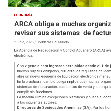
ECONOMÍA
ARCA obliga a muchas organiza
revisar sus sistemas de factu
2 junio, 2026
Cronistas Del Mundo
La Agencia de Recaudación y Control Aduanero (ARCA) ava
electrónica.
Con
vigencia para ingresos percibidos desde el 1 de 
nuevos sujetos obligados, refuerza los requisitos de ide
abre un nuevo esquema de liquidación electrónica mensua
En la práctica,el cambio obliga implica que muchas organ
sistemas de facturación, sus puntos de venta y su arquit
cumplir sin fricciones.
La medida elimina excepciones históricas y busca el cont
a los siguientes actores:
Directores de Sociedades Anónimas (SA):
Por los hon