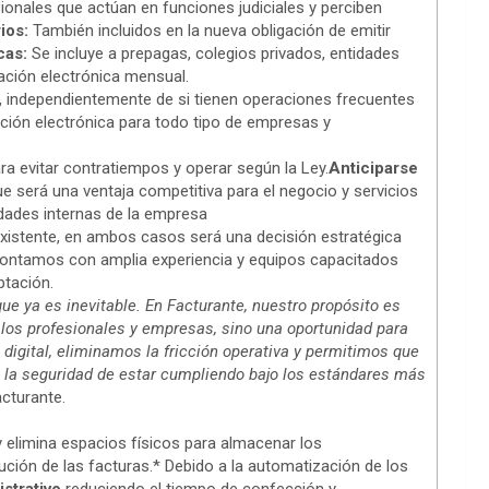
onales que actúan en funciones judiciales y perciben
ios:
También incluidos en la nueva obligación de emitir
cas:
Se incluye a prepagas, colegios privados, entidades
dación electrónica mensual.
es, independientemente de si tienen operaciones frecuentes
ción electrónica para todo tipo de empresas y
ara evitar contratiempos y operar según la Ley.
Anticiparse
 será una ventaja competitiva para el negocio y servicios
dades internas de la empresa
 existente, en ambos casos será una decisión estratégica
contamos con amplia experiencia y equipos capacitados
ptación.
ue ya es inevitable. En Facturante, nuestro propósito es
 los profesionales y empresas, sino una oportunidad para
 digital, eliminamos la fricción operativa y permitimos que
on la seguridad de estar cumpliendo bajo los estándares más
cturante.
y elimina espacios físicos para almacenar los
ibución de las facturas.* Debido a la automatización de los