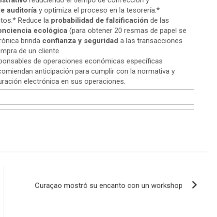
istrativo
reduciendo el tiempo de confección y
e auditoría
y optimiza el proceso en la tesorería.*
tos.* Reduce la
probabilidad de falsificación
de las
onciencia ecológica
(para obtener 20 resmas de papel se
trónica brinda
confianza y seguridad
a las transacciones
ompra de un cliente.
esponsables de operaciones económicas específicas
comiendan anticipación para cumplir con la normativa y
turación electrónica en sus operaciones.
Curaçao mostró su encanto con un workshop