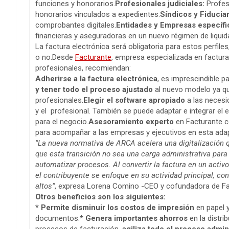
funciones y honorarios.
Profesionales judiciales:
Profesi
honorarios vinculados a expedientes.
Síndicos y Fiduciar
comprobantes digitales.
Entidades y Empresas específi
financieras y aseguradoras en un nuevo régimen de liqui
La factura electrónica será obligatoria para estos perfil
o no.Desde
Facturante
, empresa especializada en factura
profesionales, recomiendan:
Adherirse a la factura electrónica
, es imprescindible p
y tener todo el proceso ajustado
al nuevo modelo ya que
profesionales.
Elegir el software apropiado
a las necesi
y el profesional. También se puede adaptar e integrar el
para el negocio.
Asesoramiento experto
en Facturante 
para acompañar a las empresas y ejecutivos en esta ada
“La nueva normativa de ARCA acelera una digitalización q
que esta transición no sea una carga administrativa para
automatizar procesos. Al convertir la factura en un activo
el contribuyente se enfoque en su actividad principal, c
altos”
, expresa Lorena Comino -CEO y cofundadora de Fa
Otros beneficios son los siguientes:
* Permite disminuir los costos de impresión
en papel 
documentos.
* Genera importantes ahorros
en la distr