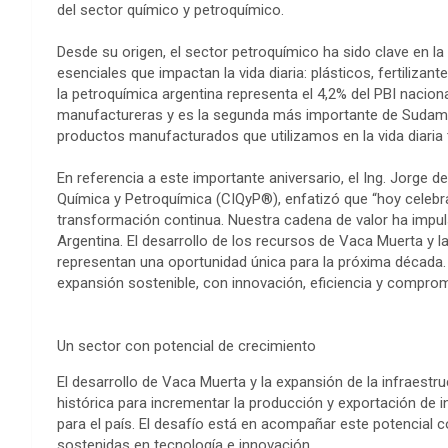
del sector químico y petroquímico.
Desde su origen, el sector petroquímico ha sido clave en l
esenciales que impactan la vida diaria: plásticos, fertilizant
la petroquímica argentina representa el 4,2% del PBI nacio
manufactureras y es la segunda más importante de Sudamér
productos manufacturados que utilizamos en la vida diaria t
En referencia a este importante aniversario, el Ing. Jorge de
Química y Petroquímica (CIQyP®), enfatizó que “hoy celebr
transformación continua. Nuestra cadena de valor ha impuls
Argentina. El desarrollo de los recursos de Vaca Muerta y 
representan una oportunidad única para la próxima década. N
expansión sostenible, con innovación, eficiencia y compro
Un sector con potencial de crecimiento
El desarrollo de Vaca Muerta y la expansión de la infraestr
histórica para incrementar la producción y exportación de
para el país. El desafío está en acompañar este potencial c
sostenidas en tecnología e innovación.