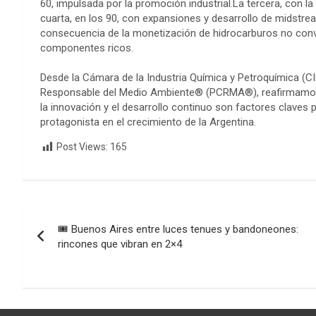
60, impulsada por la promoción industrial.La tercera, con 
cuarta, en los 90, con expansiones y desarrollo de midstre
consecuencia de la monetización de hidrocarburos no conv
componentes ricos.
Desde la Cámara de la Industria Química y Petroquímica (
Responsable del Medio Ambiente® (PCRMA®), reafirmamos e
la innovación y el desarrollo continuo son factores claves 
protagonista en el crecimiento de la Argentina.
Post Views:
165
Navegación
🎟️ Buenos Aires entre luces tenues y bandoneones:
de
rincones que vibran en 2×4
entradas