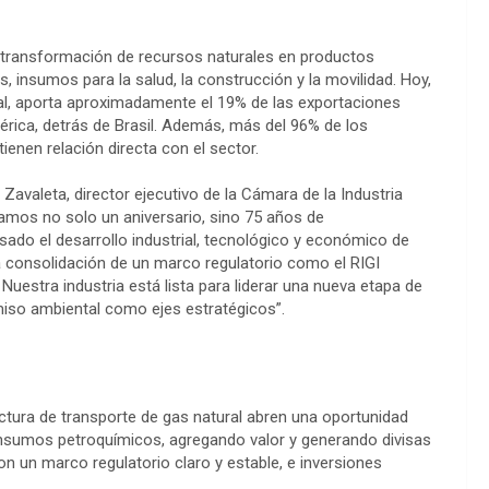
a transformación de recursos naturales en productos
es, insumos para la salud, la construcción y la movilidad. Hoy,
nal, aporta aproximadamente el 19% de las exportaciones
ica, detrás de Brasil. Además, más del 96% de los
ienen relación directa con el sector.
 Zavaleta, director ejecutivo de la Cámara de la Industria
amos no solo un aniversario, sino 75 años de
ado el desarrollo industrial, tecnológico y económico de
la consolidación de un marco regulatorio como el RIGI
uestra industria está lista para liderar una nueva etapa de
miso ambiental como ejes estratégicos”.
uctura de transporte de gas natural abren una oportunidad
 insumos petroquímicos, agregando valor y generando divisas
on un marco regulatorio claro y estable, e inversiones