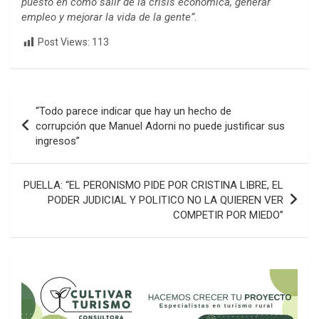
puesto en cómo salir de la crisis económica, generar
empleo y mejorar la vida de la gente”
.
Post Views:
113
Navegación
“Todo parece indicar que hay un hecho de
de
corrupción que Manuel Adorni no puede justificar sus
ingresos”
entradas
PUELLA: “EL PERONISMO PIDE POR CRISTINA LIBRE, EL
PODER JUDICIAL Y POLITICO NO LA QUIEREN VER
COMPETIR POR MIEDO”