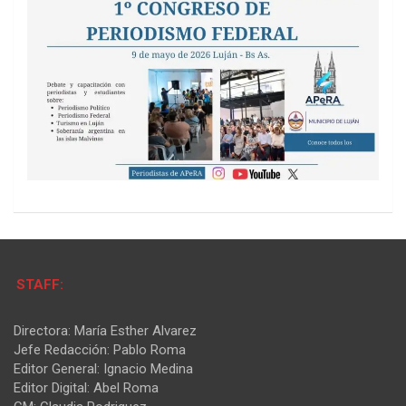
STAFF:
Directora: María Esther Alvarez
Jefe Redacción: Pablo Roma
Editor General: Ignacio Medina
Editor Digital: Abel Roma