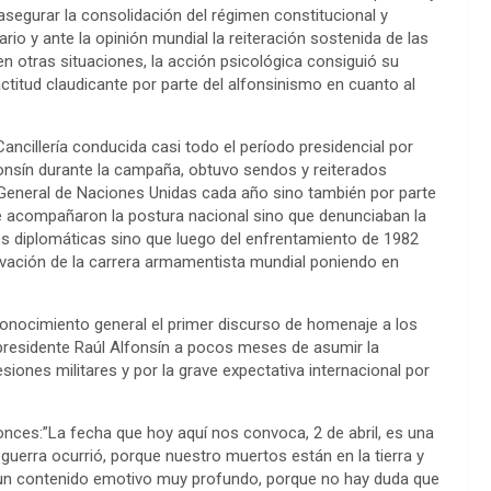
de asegurar la consolidación del régimen constitucional y
io y ante la opinión mundial la reiteración sostenida de las
n otras situaciones, la acción psicológica consiguió su
 actitud claudicante por parte del alfonsinismo en cuanto al
ancillería conducida casi todo el período presidencial por
onsín durante la campaña, obtuvo sendos y reiterados
General de Naciones Unidas cada año sino también por parte
e acompañaron la postura nacional sino que denunciaban la
es diplomáticas sino que luego del enfrentamiento de 1982
levación de la carrera armamentista mundial poniendo en
 conocimiento general el primer discurso de homenaje a los
 presidente Raúl Alfonsín a pocos meses de asumir la
esiones militares y por la grave expectativa internacional por
ntonces:”La fecha que hoy aquí nos convoca, 2 de abril, es una
guerra ocurrió, porque nuestro muertos están en la tierra y
 y un contenido emotivo muy profundo, porque no hay duda que