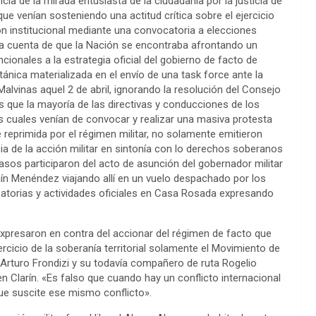
 de la mirada entusiasta de la ciudadanía por la justicia de
 que venían sosteniendo una actitud crítica sobre el ejercicio
ión institucional mediante una convocatoria a elecciones
ida cuenta de que la Nación se encontraba afrontando un
cionales a la estrategia oficial del gobierno de facto de
itánica materializada en el envío de una task force ante la
alvinas aquel 2 de abril, ignorando la resolución del Consejo
s que la mayoría de las directivas y conducciones de los
as cuales venían de convocar y realizar una masiva protesta
reprimida por el régimen militar, no solamente emitieron
a de la acción militar en sintonía con lo derechos soberanos
 casos participaron del acto de asunción del gobernador militar
ín Menéndez viajando allí en un vuelo despachado por los
catorias y actividades oficiales en Casa Rosada expresando
presaron en contra del accionar del régimen de facto que
ejercicio de la soberanía territorial solamente el Movimiento de
 Arturo Frondizi y su todavía compañero de ruta Rogelio
 en Clarín. «Es falso que cuando hay un conflicto internacional
que suscite ese mismo conflicto».