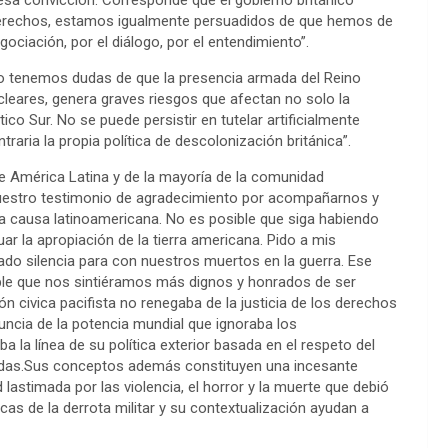
 esa convicción. Corresponde que el gobierno británico
rechos, estamos igualmente persuadidos de que hemos de
gociación, por el diálogo, por el entendimiento”.
e no tenemos dudas de que la presencia armada del Reino
cleares, genera graves riesgos que afectan no solo la
tico Sur. No se puede persistir en tutelar artificialmente
raria la propia política de descolonización británica”.
de América Latina y de la mayoría de la comunidad
nuestro testimonio de agradecimiento por acompañarnos y
a causa latinoamericana. No es posible que siga habiendo
r la apropiación de la tierra americana. Pido a mis
o silencia para con nuestros muertos en la guerra. Ese
ible que nos sintiéramos más dignos y honrados de ser
ión civica pacifista no renegaba de la justicia de los derechos
uncia de la potencia mundial que ignoraba los
la línea de su política exterior basada en el respeto del
iadas.Sus conceptos además constituyen una incesante
astimada por las violencia, el horror y la muerte que debió
as de la derrota militar y su contextualización ayudan a