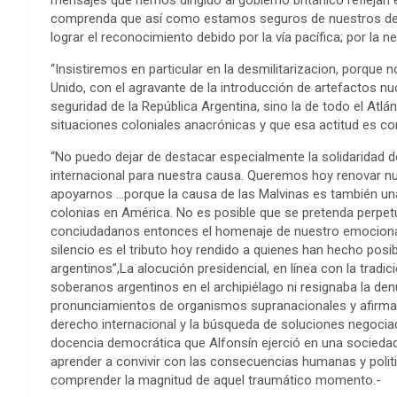
mensajes que hemos dirigido al gobierno británico reflejan
comprenda que así como estamos seguros de nuestros de
lograr el reconocimiento debido por la vía pacífica; por la ne
“Insistiremos en particular en la desmilitarizacion, porqu
Unido, con el agravante de la introducción de artefactos nu
seguridad de la República Argentina, sino la de todo el Atlán
situaciones coloniales anacrónicas y que esa actitud es cont
“No puedo dejar de destacar especialmente la solidaridad 
internacional para nuestra causa. Queremos hoy renovar 
apoyarnos …porque la causa de las Malvinas es también un
colonias en América. No es posible que se pretenda perpetua
conciudadanos entonces el homenaje de nuestro emocionad
silencio es el tributo hoy rendido a quienes han hecho pos
argentinos”,La alocución presidencial, en línea con la tradic
soberanos argentinos en el archipiélago ni resignaba la den
pronunciamientos de organismos supranacionales y afirmaba 
derecho internacional y la búsqueda de soluciones negoc
docencia democrática que Alfonsín ejerció en una sociedad l
aprender a convivir con las consecuencias humanas y politic
comprender la magnitud de aquel traumático momento.-