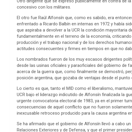
Otro dirigente que se expresó públicamente en contra de la a
concesivo con los militares.
El otro fue Raúl Alfonsín que, como es sabido, era entonces
enfrentado a Ricardo Balbín en internas en 1972 y había sid
que aspiraba a devolver a la UCR la condición mayoritaria d
fundamentalmente en el terreno de la economía, criticando la
producción y el trabajo nacional y de los derechos humanos
actitudes consecuentes y firmes en tiempos en que no dab
Los nombrados fueron de los muy escasos dirigentes polític
desde las usinas oficiales y paraoficiales del gobierno de 
acerca de la guerra que, como finalmente se demostró, perju
posición argentina, que gozaba de ventajas desde el punto de
Lo cierto es que, tanto el MID como el liberalismo, mantuvi
UCR bajo el liderazgo indicutido de Alfonsín finalizada la gu
urgente convocatoria electoral de 1983, ya en el primer tur
consecuencias de aquel conflicto que no fueron solamente po
inexcusable retroceso producido para la causa argentina en
Se ha afirmado que el gobierno de Alfonsín llevó a cabo un
Relaciones Exteriores y de Defensa, y que el primer preside