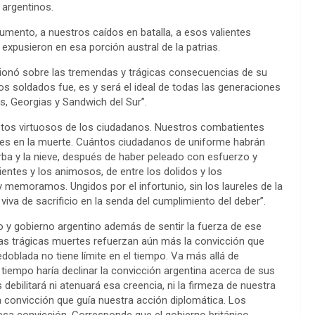
 argentinos.
mento, a nuestros caídos en batalla, a esos valientes
xpusieron en esa porción austral de la patrias.
lexionó sobre las tremendas y trágicas consecuencias de su
os soldados fue, es y será el ideal de todas las generaciones
as, Georgias y Sandwich del Sur”.
actos virtuosos de los ciudadanos. Nuestros combatientes
ales en la muerte. Cuántos ciudadanos de uniforme habrán
urba y la nieve, después de haber peleado con esfuerzo y
lientes y los animosos, de entre los dolidos y los
 memoramos. Ungidos por el infortunio, sin los laureles de la
iva de sacrificio en la senda del cumplimiento del deber”.
lo y gobierno argentino además de sentir la fuerza de ese
as trágicas muertes refuerzan aún más la convicción que
doblada no tiene límite en el tiempo. Va más allá de
 tiempo haría declinar la convicción argentina acerca de sus
ebilitará ni atenuará esa creencia, ni la firmeza de nuestra
la convicción que guía nuestra acción diplomática. Los