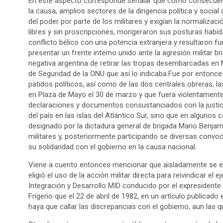
En este aspecto corresponde señalar que como consecuencia
la causa, amplios sectores de la dirigencia política y social
del poder por parte de los militares y exigían la normalizac
libres y sin proscripciones, morigeraron sus posturas hab
conflicto bélico con una potencia extranjera y resultaron fun
presentar un frente interno unido ante la agresión militar br
negativa argentina de retirar las tropas desembarcadas en M
de Seguridad de la ONU que así lo indicaba.Fue por entonce
patidos políticos, así como de las dos centrales obreras, l
en Plaza de Mayo el 30 de marzo y que fuera violentamente 
declaraciones y documentos consustanciados con la justici
del país en las islas del Atlántico Sur, sino que en algunos
designado por la dictadura general de brigada Mario Benjam
militares y, posteriormente participando se diversas convo
su solidaridad con el gobierno en la causa nacional.
Viene a cuento entonces mencionar que aisladamente se ex
eligió el uso de la acción militar directa para reivindicar el 
Integración y Desarrollo MID conducido por el expresidente
Frigerio que el 22 de abril de 1982, en un artículo publicado
haya que callar las discrepancias con el gobierno, aun las 