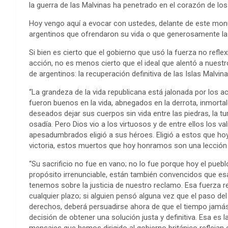
la guerra de las Malvinas ha penetrado en el corazón de los
Hoy vengo aquí a evocar con ustedes, delante de este monu
argentinos que ofrendaron su vida o que generosamente la e
Si bien es cierto que el gobierno que usó la fuerza no ref
acción, no es menos cierto que el ideal que alentó a nuestr
de argentinos: la recuperación definitiva de las Islas Malvin
“La grandeza de la vida republicana está jalonada por los 
fueron buenos en la vida, abnegados en la derrota, inmort
deseados dejar sus cuerpos sin vida entre las piedras, la t
osadía. Pero Dios vio a los virtuosos y de entre ellos los va
apesadumbrados eligió a sus héroes. Eligió a estos que hoy
victoria, estos muertos que hoy honramos son una lección v
“Su sacrificio no fue en vano; no lo fue porque hoy el pueb
propósito irrenunciable, están también convencidos que es
tenemos sobre la justicia de nuestro reclamo. Esa fuerza re
cualquier plazo; si alguien pensó alguna vez que el paso del
derechos, deberá persuadirse ahora de que el tiempo jamás d
decisión de obtener una solución justa y definitiva. Esa es 