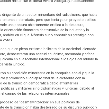
cción militar fue el liberal Alvaro Alsogaray, habitualmente
 dirigente de un sector minoritario del radicalismo, que había
o entonces derrotado, pero que tenía ya un proyecto político
esde una postura abiertamente crtítica a la dictadura,
 orientación financiera destructuiva de la industria y la
, ámbito en el que Alfonsín supo constuir su prestigio con
a votos.
os que en pleno exitismo belicista de la sociedad, alentado
facto, demostraron una actitud ecuánime, mesurada y crítica
dicaría en el escenario internacional a los ojos del mundo la
 vista jurídico.
eron su condición minoritaria en la compulsa social y que la
erra y producido el colapso final de la dictadura con la
no de la transición democrática debió afrontar las
líticas y militares sino diplomáticas y jurídicas, debido al
 el campo de las relaciones internacionales.
 proceso de “desmalvinización” en sus políticas de
nte de la transición había desterrado de su discurso público y