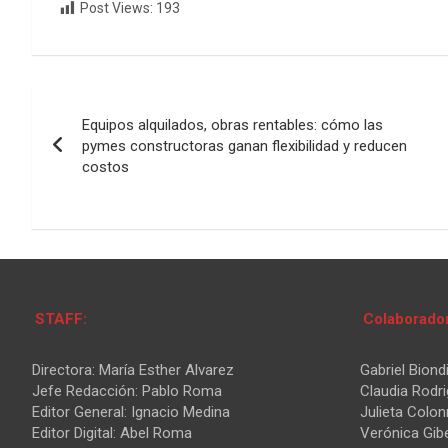
Post Views:
193
Navegación
Equipos alquilados, obras rentables: cómo las
de
pymes constructoras ganan flexibilidad y reducen
costos
entradas
STAFF:
Colaborado
Directora: María Esther Alvarez
Gabriel Biond
Jefe Redacción: Pablo Roma
Claudia Rodr
Editor General: Ignacio Medina
Julieta Colon
Editor Digital: Abel Roma
Verónica Gibe