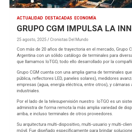
ACTUALIDAD
DESTACADAS
ECONOMÍA
GRUPO CGM IMPULSA LA INN
25 agosto, 2025
Cronistas Del Mundo
Con más de 20 años de trayectoria en el mercado, Grupo CGM
Argentina con un sólido catálogo de terminales para divers
que llamamos IoTGO, todo ello desarrollado por la compañía
Grupo CGM cuenta con una amplia gama de terminales que a
pública, reflectores LED, paneles solares), medidores av
empresas (agua, energía eléctrica, entre otros), y cámaras
industriales.
Por el lado de la telesupervisión nuestro IoTGO es un sist
administra de forma remota la más amplia variedad de disp
arriba, e incluso terminales de otros proveedores.
Su arquitectura multi-dispositivo, multi-usuario y multi-cl
móvil. Fue diseñado específicamente para brindar soluciones