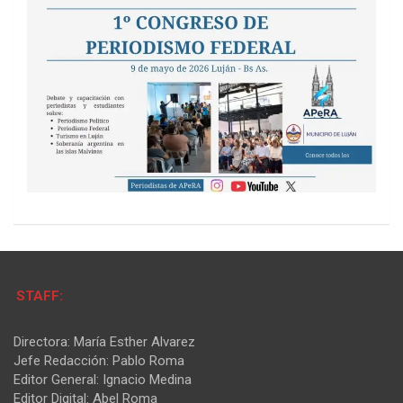
STAFF:
Directora: María Esther Alvarez
Jefe Redacción: Pablo Roma
Editor General: Ignacio Medina
Editor Digital: Abel Roma