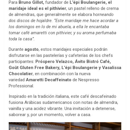
Para
Bruno Gillot,
fundador de
L’épi Boulangerie, el
maridaje ideal es el pithivier
,
un pastel relleno de crema
de almendras, que generalmente se elabora hor
neando
dos discos de hojaldre. “Este maridaje me hace acordar a
los domingos en lo de mi abuela, a ella le encantaba
tomar café amaretti con pithivier, y su aroma perfumaba
toda la casa”.
Durante
agosto
, estos maridajes especiales podrán
disfrutarse en las pastelerías y cafeterías de los chefs
participantes:
Próspero Velazco, Ávito Bistró Café,
Goût Gluten Free Bakery, L’épi Boulangerie y Vasalissa
Chocolatier
, en combinación con la nueva
variedad
Amaretti Decaffeinato
de Nespresso
Professional.
Inspirado en la tradición italiana, este café descafeinado
fusiona Arábicas sudamericanos con notas de almendra,
vainilla y una acidez vibrante. Una invitación a detenerse,
saborear y, por un momento, volver a casa.