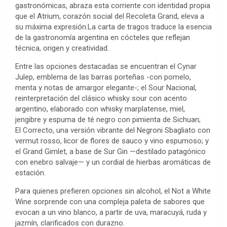
gastronómicas, abraza esta corriente con identidad propia
que el Atrium, corazón social del Recoleta Grand, eleva a
su máxima expresión.La carta de tragos traduce la esencia
de la gastronomía argentina en cócteles que reflejan
técnica, origen y creatividad.
Entre las opciones destacadas se encuentran el Cynar
Julep, emblema de las barras porteñas -con pomelo,
menta y notas de amargor elegante-; el Sour Nacional,
reinterpretación del clásico whisky sour con acento
argentino, elaborado con whisky marplatense, miel,
jengibre y espuma de té negro con pimienta de Sichuan;
El Correcto, una versión vibrante del Negroni Sbagliato con
vermut rosso, licor de flores de sauco y vino espumoso; y
el Grand Gimlet, a base de Sur Gin —destilado patagónico
con enebro salvaje— y un cordial de hierbas aromáticas de
estación.
Para quienes prefieren opciones sin alcohol, el Not a White
Wine sorprende con una compleja paleta de sabores que
evocan a un vino blanco, a partir de uva, maracuyá, ruda y
jazmín, clarificados con durazno.