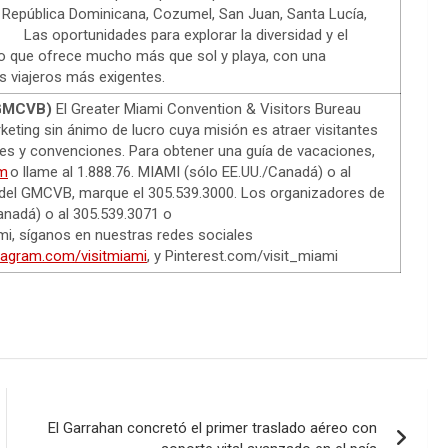
República Dominicana, Cozumel, San Juan, Santa Lucía,
s. Las oportunidades para explorar la diversidad y el
o que ofrece mucho más que sol y playa, con una
os viajeros más exigentes.
 (GMCVB)
El Greater Miami Convention & Visitors Bureau
ting sin ánimo de lucro cuya misión es atraer visitantes
nes y convenciones. Para obtener una guía de vacaciones,
m
o llame al 1.888.76. MIAMI (sólo EE.UU./Canadá) o al
 del GMCVB, marque el 305.539.3000. Los organizadores de
anadá) o al 305.539.3071 o
mi, síganos en nuestras redes sociales
tagram.com/visitmiami
, y Pinterest.com/visit_miami
El Garrahan concretó el primer traslado aéreo con