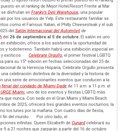
ay. El lujoso resort obtuvo el primer puesto en el ranking
 puesto en el ranking de Mejor Hotel/Resort Frente al Mar
se disfrutan en
Franky’s Deli Warehouse
, una popular
aís por los usuarios de Yelp. Este restaurante familiar se
tos como el Famous Italian, el Philly Cheesesteak y el sub
025 del
Salón Internacional del Automóvil
de
h
del
26 de septiembre al 5 de octubre
. El salón es uno
 exhibición, ofrece a los asistentes la oportunidad de
cos y todoterreno. También habrá una exhibición especial en
cos y exóticos.
Celebrate Orgullo
, el primer festival LGBTQ
sa para su 15° edición en fechas seleccionadas del 25 de
Nacional de la Herencia Hispana, Celebrate Orgullo presenta
a celebración distintiva de la diversidad y la historia de
on una serie de emocionantes eventos que conducen a la
o ferial del condado de Miami-Dade
de 11 a.m. a 11 p.m. el
s URGE Miami
, uno de los eventos y fiestas LGBTQ más
za que nunca. Con sede en el Gran Miami y Miami Beach
iembre de 2025, ofrecerá tres grandes eventos nocturnos, la
rno los lunes por la mañana. Con cuatro días de fiesta,
el fin del mundo. Por otro lado, el
pciones infinitas. Queen Elizabeth de
Cunard
celebrará su
 9 a 21 noches que zarparán a partir del 16 de octubre.