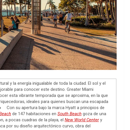
ral y la energía inigualable de toda la ciudad. El sol y el
orable para conocer este destino. Greater Miami
nocer esta vibrante temporada que se aproxima, en la que
nriquecedoras, ideales para quienes buscan una escapada
o
Con su apertura bajo la marca Hyatt a principios de
Beach
de 147 habitaciones en
South Beach
goza de una
on, a pocas cuadras de la playa, el
New World Center
y
taca por su diseño arquitectónico curvo, obra del