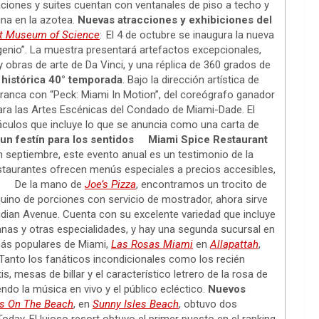
aciones y suites cuentan con ventanales de piso a techo y
ina en la azotea.
Nuevas atracciones y exhibiciones del
ost Museum of Science
: El 4 de octubre se inaugura la nueva
 genio”. La muestra presentará artefactos excepcionales,
 obras de arte de Da Vinci, y una réplica de 360 grados de
 histórica 40° temporada
. Bajo la dirección artística de
rranca con “Peck: Miami In Motion”, del coreógrafo ganador
para las Artes Escénicas del Condado de Miami-Dade. El
táculos que incluye lo que se anuncia como una carta de
un festín para los sentidos
Miami Spice Restaurant
n septiembre, este evento anual es un testimonio de la
estaurantes ofrecen menús especiales a precios accesibles,
dad. De la mano de
Joe’s Pizza
, encontramos un trocito de
uino de porciones con servicio de mostrador, ahora sirve
idian Avenue. Cuenta con su excelente variedad que incluye
ianas y otras especialidades, y hay una segunda sucursal en
ás populares de Miami,
Las Rosas Miami
en
Allapattah
,
 Tanto los fanáticos incondicionales como los recién
s, mesas de billar y el característico letrero de la rosa de
ndo la música en vivo y el público ecléctico.
Nuevos
es On The Beach
, en
Sunny Isles Beach
, obtuvo dos