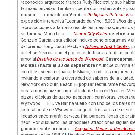
reconocido arquitecto francés Rudy Ricciotti, y sus habit
terrazas privadas. También cuenta con restaurante y pisc
museo
Leonardo da Vinci
en
Phillip and Patricia Fr
exposición interactiva “Leonardo da Vinci: 5.000 años de
reproducciones a tamaño real de las máquinas, inventos y
su famosa Mona Lisa.
Miami City Ballet
celebre una
Gonzalo García, esta edición incluye ocho programas y a
del premio Tony, Justin Peck, en
Adrienne Arsht Center
, 
ballet se fusiona con el pop en este triunvirato de espec
amor al
Distrito de las Artes de Wynwood
.
Gastronomía: 
Months (hasta el 30 de septiembre)
: Aunque culmina e
increíble escena culinaria de Miami, donde los mejores r
invitando a explorar la diversidad de sabores de la ciu
New York en South Beach. El popular restaurante neoyorq
sus famosas pizzas justo al lado de Lincoln Road en Mer
pizzas clásicas de queso, pepperoni, carnívoras, vegetar
Wynwood. El Dive Bar ha vuelto con uno de los bares m
justo al oeste de Wynwood, luego de tres años de cierre.
llegados encontrarán cerveza fría, paredes llenas de grafiti
neón. Por supuesto, las principales atracciones siguen sie
ganadores de premios
Acqualina Resort & Residenc