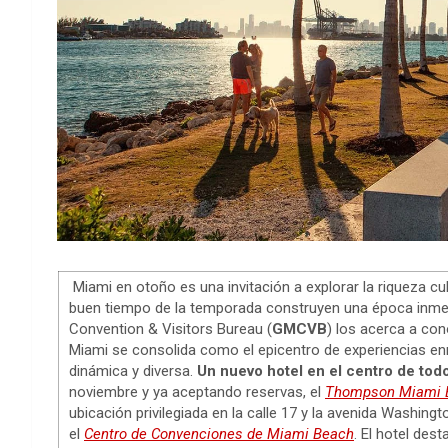
Miami en otoño es una invitación a explorar la riqueza cultu
buen tiempo de la temporada construyen una época inmej
Convention & Visitors Bureau (
GMCVB
) los acerca a co
Miami se consolida como el epicentro de experiencias e
dinámica y diversa.
Un nuevo hotel en el centro de tod
noviembre y ya aceptando reservas, el
Thompson Miami 
ubicación privilegiada en la calle 17 y la avenida Washingt
el
Centro de Convenciones de Miami Beach
. El hotel des