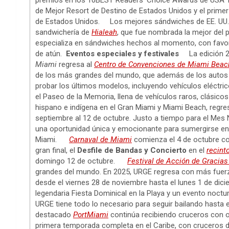
premios en los 10BEST Readers’ Choice Awards de USA Tod
de Mejor Resort de Destino de Estados Unidos y el primer
de Estados Unidos. Los mejores sándwiches de EE. UU. 
sandwichería de
Hialeah
, que fue nombrada la mejor del p
especializa en sándwiches hechos al momento, con favori
de atún.
Eventos especiales y festivales
La edición 2
Miami
regresa al
Centro de Convenciones de Miami Beac
de los más grandes del mundo, que además de los autos en
probar los últimos modelos, incluyendo vehículos eléctri
el Paseo de la Memoria, llena de vehículos raros, clási
hispano e indígena en el Gran Miami y Miami Beach, regre
septiembre al 12 de octubre. Justo a tiempo para el Mes 
una oportunidad única y emocionante para sumergirse en un
Miami.
Carnaval de Miami
comienza el 4 de octubre c
gran final, el
Desfile de Bandas y Concierto
en el
recint
domingo 12 de octubre.
Festival de Acción de Gracia
grandes del mundo. En 2025, URGE regresa con más fuer
desde el viernes 28 de noviembre hasta el lunes 1 de dic
legendaria Fiesta Dominical en la Playa y un evento noctu
URGE tiene todo lo necesario para seguir bailando hasta 
destacado
PortMiami
continúa recibiendo cruceros con o
primera temporada completa en el Caribe, con cruceros de