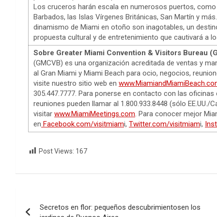
Los cruceros harán escala en numerosos puertos, como 
Barbados, las Islas Vírgenes Británicas, San Martín y má
dinamismo de Miami en otoño son inagotables, un destin
propuesta cultural y de entretenimiento que cautivará a l
Sobre Greater Miami Convention & Visitors Bureau
(GMCVB) es una organización acreditada de ventas y marke
al Gran Miami y Miami Beach para ocio, negocios, reunio
visite nuestro sitio web en
www.MiamiandMiamiBeach.co
305.447.7777. Para ponerse en contacto con las oficinas
reuniones pueden llamar al 1.800.933.8448 (sólo EE.UU./C
visitar
www.MiamiMeetings.com
. Para conocer mejor Mia
en
Facebook.com/visitmiam
i,
Twitter.com/visitmiam
i,
Ins
Post Views:
167
Navegación
Secretos en flor: pequeños descubrimientosen los