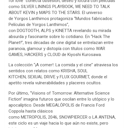
for love” conecta obsesión, deseo y locura con películas
como SILVER LININGS PLAYBOOK, WE NEED TO TALK
ABOUT KEVIN y MAPS TO THE STARS. El universo
de Yorgos Lanthimos protagoniza “Mundos fabricados:
Películas de Yorgos Lanthimos”,
con DOGTOOTH, ALPS y KINETTA revelando su mirada
absurda y fascinante sobre lo cotidiano. En “Hack The
Planet!”, tres décadas de cine digital se entrelazan entre
paranoia, glamour y distopía con títulos como WAR
GAMES, HACKERS y CLOUD de Kiyoshi Kurosawa.
La colección “¡A comer!: La comida y el cine” atraviesa los
sentidos con relatos como KRISHA, SOUL
KITCHEN, SEXUAL DRIVE y FLUX GOURMET, donde el
apetito revela vulnerabilidades y placeres ocultos.
Por último, “Visions of Tomorrow: Alternative Science
Fiction” imagina futuros que oscilan entre lo utópico y lo
apocalíptico. Desde MEGALÓPOLIS de Francis Ford
Coppola hasta clásicos
como METROPOLIS, 2046, SNOWPIERCER o LA ANTENA,
este ciclo es un viaje hacia lo que aún no existe, pero