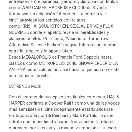
entrelazan entre paranoia, glamour y distopía con títulos
como WAR GAMES, HACKERS y CLOUD de Kiyoshi
Kurosawa. La colección “¡A comer!: La comida y el
cine” atraviesa los sentidos con relatos
como KRISHA, SOUL KITCHEN, SEXUAL DRIVE y FLUX
GOURMET, donde el apetito revela vulnerabilidades y
placeres ocultos. Por último, “Visions of Tomorrow:
Alternative Science Fiction” imagina futuros que oscilan
entre lo utópico y lo apocalíptico.
Desde MEGALÓPOLIS de Francis Ford Coppola hasta
clásicos como METROPOLIS, 2046, SNOWPIERCER o LA
ANTENA, este ciclo es un viaje hacia lo que aún no existe,
pero intuimos posible..
ESTRENOS MUBI
Con el estreno de sus episodios finales este mes, HAL &
HARPER confirma a Cooper Raiff como una de las voces
más sensibles del cine independiente estadounidense.
Protagonizada por Lili Reinhart y Mark Ruffalo, la serie
retrata con honestidad y humor los vínculos familiares
marcados por la culpa y la madurez emocional. Un cierre