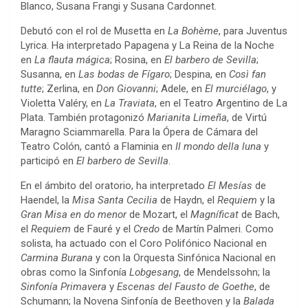
Blanco, Susana Frangi y Susana Cardonnet.
Debutó con el rol de Musetta en
La Bohème
, para Juventus
Lyrica. Ha interpretado Papagena y La Reina de la Noche
en
La flauta mágica
; Rosina, en
El barbero de Sevilla
;
Susanna, en
Las bodas de Fígaro
; Despina, en
Così fan
tutte
; Zerlina, en
Don Giovanni
; Adele, en
El murciélago
, y
Violetta Valéry, en
La Traviata
, en el Teatro Argentino de La
Plata. También protagonizó
Marianita Limeña
, de Virtú
Maragno Sciammarella. Para la Ópera de Cámara del
Teatro Colón, cantó a Flaminia en
Il mondo della luna
y
participó en
El barbero de Sevilla
.
En el ámbito del oratorio, ha interpretado
El Mesías
de
Haendel, la
Misa Santa Cecilia
de Haydn, el
Requiem
y la
Gran Misa en do menor
de Mozart, el
Magníficat
de Bach,
el
Requiem
de Fauré y el
Credo
de Martín Palmeri. Como
solista, ha actuado con el Coro Polifónico Nacional en
Carmina Burana
y con la Orquesta Sinfónica Nacional en
obras como la Sinfonía
Lobgesang
, de Mendelssohn; la
Sinfonía Primavera
y
Escenas del Fausto de Goethe
, de
Schumann; la Novena Sinfonía de Beethoven y la
Balada