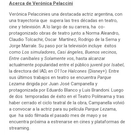
Acerca de Verónica Pelaccini
Verónica Pelaccinies una destacada actriz argentina, con
una trayectoria que supera las tres décadas en teatro,
cine y televisión. A lo largo de su carrera, ha co-
protagonizado obras de teatro junto a Norma Aleandro,
Claudio Tolcachir, Oscar Martínez, Rodrigo de la Serna y
Jorge Marrale. Su paso por la televisión incluye éxitos
como
Los simuladores
,
Casi ángeles, Buenos vecinos,
Entre caníbales
y
Solamente vos
, hasta alcanzar
actualmente popularidad entre el público juvenil por
Isabel
,
la directora del IAD, en
O11ce Halcones
(Disney+). Entre
sus últimos trabajos en teatro se encuentra
Parque
Lezama
dirigida por Juan José Campanella y
protagonizada por Eduardo Blanco y Luis Brandoni. Luego
de dos temporadas de éxito en el Teatro Politeama y tras
haber cerrado el ciclo teatral de la obra, Campanella volvió
a convocar a la actriz para su película
Parque Lezama
,
que ha sido filmada el pasado mes de mayo y se
encuentra próxima a estrenarse en cines y plataformas de
streaming.