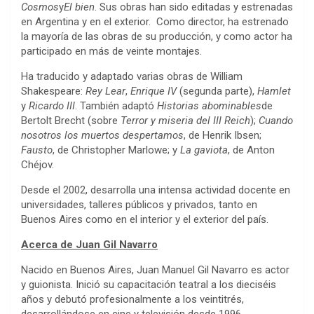
Cosmos
y
El bien
. Sus obras han sido editadas y estrenadas
en Argentina y en el exterior. Como director, ha estrenado
la mayoría de las obras de su producción, y como actor ha
participado en más de veinte montajes.
Ha traducido y adaptado varias obras de William
Shakespeare:
Rey Lear
,
Enrique IV
(segunda parte),
Hamlet
y
Ricardo III
. También adaptó
Historias abominables
de
Bertolt Brecht (sobre
Terror y miseria del III Reich
);
Cuando
nosotros los muertos despertamos
, de Henrik Ibsen;
Fausto
, de Christopher Marlowe; y
La gaviota
, de Anton
Chéjov.
Desde el 2002, desarrolla una intensa actividad docente en
universidades, talleres públicos y privados, tanto en
Buenos Aires como en el interior y el exterior del país.
Acerca de Juan Gil Navarro
Nacido en Buenos Aires, Juan Manuel Gil Navarro es actor
y guionista. Inició su capacitación teatral a los dieciséis
años y debutó profesionalmente a los veintitrés,