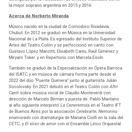
la mejor soprano argentina en 2015 y 2016.
Acerca de Norberto Miranda
Músico nacido en la ciudad de Comodoro Rivadavia,
Chubut. En 2012 se graduó en Música en la Universidad
Nacional de La Plata. Es egresado del Instituto Superior de
Artes del Teatro Colón y se perfeccionó en canto con
Gustavo López Manzitti, Elisabeth Canis, Raúl Giménez y
Miryam Toker. y en Repertorio con Marcela Esoín.
También se graduó de la Especialización en Ópera Barroca
del ISATC y en música de cámara forma parte desde el
2022 del dúo “Puente Quimera” junto al guitarrista Julián
Socolovsky. En 2021 debutó en el Teatro Colón con
Altri
Canti
sobre música vocal de Claudio Monteverdi con
dirección de Marcelo Birman y puesta de Pablo Maritano.
al año siguiente interpretó
La Cenerentola
en el Teatro IFT
de Buenos Aires por la asociación
Celebrarte
;
Nemorino
enamorado
con dramaturgia de Mariana Ciolfi en la sala del
CETC; y
El elixir de amor
con el Ensamble Lírico Orquestal.