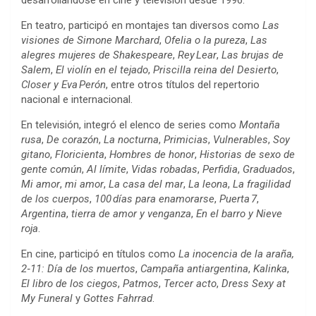
desarrollándose en cine y televisión desde 1996.
En teatro, participó en montajes tan diversos como
Las
visiones de Simone Marchard
,
Ofelia o la pureza
,
Las
alegres mujeres de Shakespeare
,
Rey Lear
,
Las brujas de
Salem
,
El violín en el tejado
,
Priscilla reina del Desierto
,
Closer y Eva Perón
, entre otros títulos del repertorio
nacional e internacional.
En televisión, integró el elenco de series como
Montaña
rusa
,
De corazón
,
La nocturna
,
Primicias
,
Vulnerables
,
Soy
gitano
,
Floricienta
,
Hombres de honor
,
Historias de sexo de
gente común
,
Al límite
,
Vidas robadas
,
Perfidia
,
Graduados
,
Mi amor
,
mi amor
,
La casa del mar
,
La leona
,
La fragilidad
de los cuerpos
,
100 días para enamorarse
,
Puerta 7
,
Argentina
,
tierra de amor y venganza
,
En el barro y Nieve
roja
.
En cine, participó en títulos como
La inocencia de la araña,
2‑11: Día de los muertos
,
Campaña antiargentina
,
Kalinka
,
El libro de los ciegos
,
Patmos
,
Tercer acto
,
Dress Sexy at
My Funeral
y
Gottes Fahrrad
.