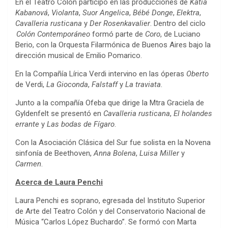
En el Teatro Colón participó en las producciones de
Katia
Kabanová
,
Violanta
,
Suor Angelica
,
Bébé Donge
,
Elektra
,
Cavalleria rusticana
y
Der Rosenkavalier
. Dentro del ciclo
Colón Contemporáneo
formó parte de
Coro
, de Luciano
Berio, con la Orquesta Filarmónica de Buenos Aires bajo la
dirección musical de Emilio Pomarico.
En la Compañía Lírica Verdi intervino en las óperas
Oberto
de Verdi,
La Gioconda
,
Falstaff
y
La traviata
.
Junto a la compañía Ofeba que dirige la Mtra Graciela de
Gyldenfelt se presentó en
Cavalleria rusticana
,
El holandes
errante
y
Las bodas de Fígaro
.
Con la Asociación Clásica del Sur fue solista en la Novena
sinfonía de Beethoven,
Anna Bolena
,
Luisa Miller
y
Carmen
.
Acerca de Laura Penchi
Laura Penchi es soprano, egresada del Instituto Superior
de Arte del Teatro Colón y del Conservatorio Nacional de
Música “Carlos López Buchardo”. Se formó con Marta