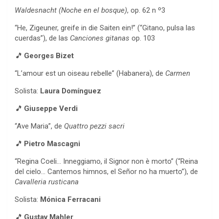
Waldesnacht (Noche en el bosque)
, op. 62 n º3
“He, Zigeuner, greife in die Saiten ein!” (“Gitano, pulsa las
cuerdas”), de las
Canciones gitanas
op. 103
🎵
Georges Bizet
“L’amour est un oiseau rebelle” (Habanera), de
Carmen
Solista:
Laura Domínguez
🎵
Giuseppe Verdi
“Ave Maria”, de
Quattro pezzi sacri
🎵
Pietro Mascagni
“Regina Coeli… Inneggiamo, il Signor non è morto” (“Reina
del cielo… Cantemos himnos, el Señor no ha muerto”), de
Cavalleria rusticana
Solista:
Mónica Ferracani
🎵
Gustav Mahler