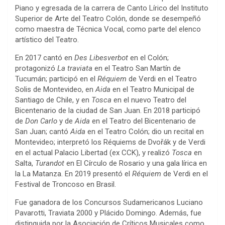
Piano y egresada de la carrera de Canto Lírico del Instituto
Superior de Arte del Teatro Colón, donde se desempeñó
como maestra de Técnica Vocal, como parte del elenco
artístico del Teatro.
En 2017 cantó en
Des Libesverbot
en el Colón;
protagonizó
La traviata
en el Teatro San Martín de
Tucumán; participó en el
Réquiem
de Verdi en el Teatro
Solis de Montevideo, en
Aida
en el Teatro Municipal de
Santiago de Chile, y en
Tosca
en el nuevo Teatro del
Bicentenario de la ciudad de San Juan. En 2018 participó
de
Don Carlo
y de
Aida
en el Teatro del Bicentenario de
San Juan; cantó
Aida
en el Teatro Colón; dio un recital en
Montevideo; interpretó los Réquiems de Dvořák y de Verdi
en el actual Palacio Libertad (ex CCK), y realizó
Tosca
en
Salta,
Turandot
en El Círculo de Rosario y una gala lírica en
la La Matanza. En 2019 presentó el
Réquiem
de Verdi en el
Festival de Troncoso en Brasil.
Fue ganadora de los Concursos Sudamericanos Luciano
Pavarotti, Traviata 2000 y Plácido Domingo. Además, fue
distinguida por la Asociación de Críticos Musicales como