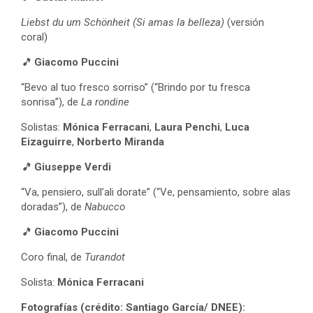
Liebst du um Schönheit (Si amas la belleza)
(versión
coral)
🎵
Giacomo Puccini
“Bevo al tuo fresco sorriso” (“Brindo por tu fresca
sonrisa”), de
La rondine
Solistas:
Mónica Ferracani
,
Laura Penchi
,
Luca
Eizaguirre
,
Norberto Miranda
🎵
Giuseppe Verdi
“Va, pensiero, sull’ali dorate” (“Ve, pensamiento, sobre alas
doradas”), de
Nabucco
🎵
Giacomo Puccini
Coro final, de
Turandot
Solista:
Mónica Ferracani
Fotografías (crédito: Santiago García/ DNEE):