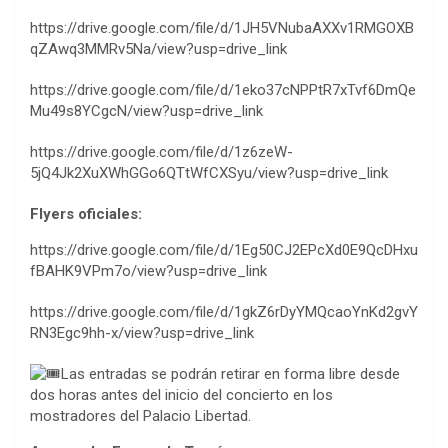
https://drive.google.com/file/d/1JH5VNubaAXXv1RMGOXB
qZAwq3MMRv5Na/view?usp=drive_link
https://drive.google.com/file/d/1eko37cNPPtR7xTvf6DmQe
Mu49s8YCgcN/view?usp=drive_link
https://drive.google.com/file/d/1z6zeW-
5jQ4Jk2XuXWhGGo6QTtWfCXSyu/view?usp=drive_link
Flyers oficiales:
https://drive.google.com/file/d/1Eg50CJ2EPcXd0E9QcDHxu
fBAHK9VPm7o/view?usp=drive_link
https://drive.google.com/file/d/1gkZ6rDyYMQcaoYnKd2gvY
RN3Egc9hh-x/view?usp=drive_link
Las entradas se podrán retirar en forma libre desde
dos horas antes del inicio del concierto en los
mostradores del Palacio Libertad.