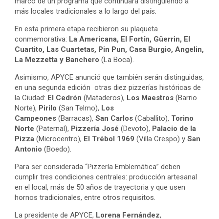
marco de un programa que continuará distinguiendo a
más locales tradicionales a lo largo del país.
En esta primera etapa recibieron su plaqueta
conmemorativa:
La Americana, El Fortín, Güerrin, El
Cuartito, Las Cuartetas, Pin Pun, Casa Burgio, Angelin,
La Mezzetta y Banchero
(La Boca).
Asimismo, APYCE anunció que también serán distinguidas,
en una segunda edición otras diez pizzerías históricas de
la Ciudad:
El Cedrón
(Mataderos),
Los Maestros
(Barrio
Norte),
Pirilo
(San Telmo),
Los
Campeones
(Barracas),
San Carlos
(Caballito),
Torino
Norte
(Paternal),
Pizzería José
(Devoto),
Palacio de la
Pizza
(Microcentro),
El Trébol 1969
(Villa Crespo) y
San
Antonio
(Boedo).
Para ser considerada “Pizzería Emblemática” deben
cumplir tres condiciones centrales: producción artesanal
en el local, más de 50 años de trayectoria y que usen
hornos tradicionales, entre otros requisitos.
La presidente de APYCE,
Lorena Fernández
,