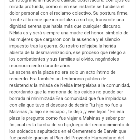
mirada profunda, como si en ese instante se fundiera el
dolor personal con el reclamo colectivo. Su postura firme,
frente al bronce que inmortaliza a su hijo, transmite una
dignidad serena que habla más que cualquier discurso.
Nélida es y será siempre una madre del honor: símbolo de
las mujeres que cargaron con la ausencia y el silencio
impuesto tras la guerra. Su rostro reflejaba la herida
abierta de la desmalvinización, ese proceso que relegó a
los combatientes y sus familias al olvido, negándoles
reconocimiento durante años.
La escena en la plaza no era solo un acto íntimo de
recuerdo. Era también un testimonio público de
resistencia: la mirada de Nélida interpelaba a la comunidad,
recordando que la memoria de los caídos no puede ser
borrada ni minimizada.Esa comunidad que fue impiadosa
con ella que tuvo el descaro de decirle “tu hijo no fue a
Malvinas ,tu hijo se escapo , te dejo ,y vive lejos “.En esa
plaza le pregunte como fue viajar a Malvinas y saber por
fin ,cual es la tumba de su hijo,luego del reconocimiento de
los soldados sepultados en el Cementerio de Darwin que
fue posible gracias al Plan del Proyecto Humanitario del