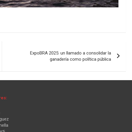
ExpoBRA 2025: un llamado a consolidar la
ganadería como política pública
res:
i
iguez
nella
rti