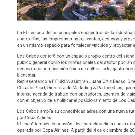
La FIT es uno de los principales encuentros de la industria t
cuatro días, las empresas más relevantes, destinos y prove
en un mismo espacio para fortalecer vínculos y proyectar el
Los Cabos contará con un espacio propio dentro del stand 
público general como los profesionales del sector podrán c
destino: una combinación única de cultura, arte, gastronomía
bienestar.
Representando a FITURCA asistirán Juana Ortiz Basso, Direc
Ghiraldo Peart, Directora de Marketing & Partnerships, quie
intensa agenda de trabajo con operadores, agentes de via
con el objetivo de amplificar el posicionamiento de Los Ca
Los Cabos amplía su conectividad aérea con una nueva r
por Copa Airlines
FIT será también la ocasión ideal para difundir la nueva r
operada por Copa Airlines. A partir del 4 de diciembre de 20