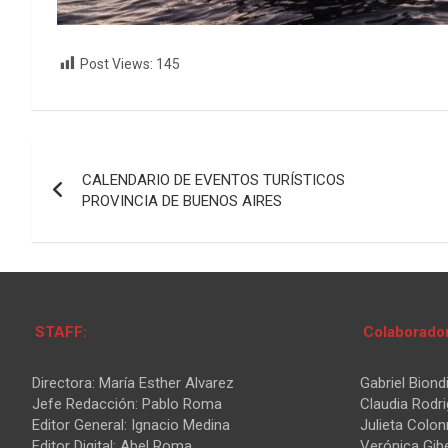
Post Views:
145
Navegación
CALENDARIO DE EVENTOS TURÍSTICOS
de
PROVINCIA DE BUENOS AIRES
entradas
STAFF:
Colaborado
Directora: María Esther Alvarez
Gabriel Biond
Jefe Redacción: Pablo Roma
Claudia Rodr
Editor General: Ignacio Medina
Julieta Colon
Editor Digital: Abel Roma
Verónica Gibe